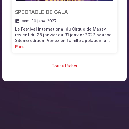
SPECTACLE DE GALA
sam. 30 janv. 2027
Le Festival international du Cirque de Massy
revient du 28 janvier au 31 janvier 2027 pour sa
33ème édition !Venez en famille applaudir la
crème des acrobates, clowns, jongleurs,
Plus
équilibristes pour le plus grand bonheur des
amateurs de cirque traditionnel. Ce festival est
l’un des plus prestigieux de France. Il existe
Tout afficher
depuis 1993 et ce sont des centaines d’artistes
qui se sont produits sur scène pour émerveiller
les petits et les grands depuis de nombreuses
années.