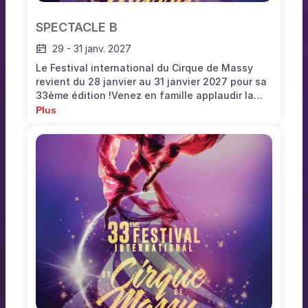
SPECTACLE B
29
-
31 janv. 2027
Le Festival international du Cirque de Massy
revient du 28 janvier au 31 janvier 2027 pour sa
33ème édition !Venez en famille applaudir la
crème des acrobates, clowns, jongleurs,
Plus
équilibristes pour le plus grand bonheur des
amateurs de cirque traditionnel. Ce festival est
l’un des plus prestigieux de France. Il existe
depuis 1993 et ce sont des centaines d’artistes
qui se sont produits sur scène pour émerveiller
les petits et les grands depuis de nombreuses
années.