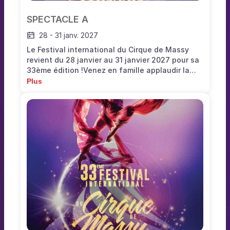
SPECTACLE A
28
-
31 janv. 2027
Le Festival international du Cirque de Massy
revient du 28 janvier au 31 janvier 2027 pour sa
33ème édition !Venez en famille applaudir la
crème des acrobates, clowns, jongleurs,
Plus
équilibristes pour le plus grand bonheur des
amateurs de cirque traditionnel. Ce festival est
l’un des plus prestigieux de France. Il existe
depuis 1993 et ce sont des centaines d’artistes
qui se sont produits sur scène pour émerveiller
les petits et les grands depuis de nombreuses
années.